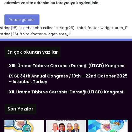
adresim ve site adresim bu tarayıcıya kaydedilsin.
string(18) "sidebar.php called" string(26) "third-footer-widget-area_1"
string(26) "third-footer-widget-area_1"
En çok okunan yazılar
XIII. Üreme Tıbbı ve Cerrahisi Derneği (ÜTCD) Kongresi
ESGE 34th Annual Congress / 19th – 22nd October 2025
– Istanbul, Turkey
XII. Üreme Tıbbı ve Cerrahisi Derneği (ÜTCD) Kongresi
Son Yazılar