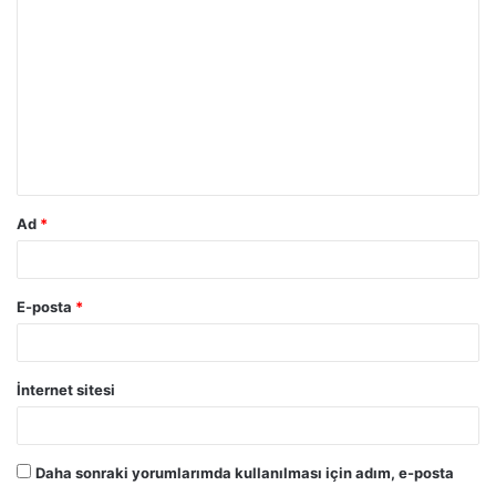
o
r
u
m
*
Ad
*
E-posta
*
İnternet sitesi
Daha sonraki yorumlarımda kullanılması için adım, e-posta