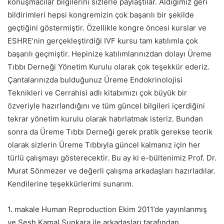
konuşmacılar bilgilerini sizlerle paylaştılar. Aldığımız geri
bildirimleri hepsi kongremizin çok başarılı bir şekilde
geçtiğini göstermiştir. Özellikle kongre öncesi kurslar ve
ESHRE’nin gerçekleştirdiği IVF kursu tam katılımla çok
başarılı geçmiştir. Hepinize katılımlarınızdan dolayı Üreme
Tıbbı Derneği Yönetim Kurulu olarak çok teşekkür ederiz.
Çantalarınızda bulduğunuz Üreme Endokrinolojisi
Teknikleri ve Cerrahisi adlı kitabımızı çok büyük bir
özveriyle hazırlandığını ve tüm güncel bilgileri içerdiğini
tekrar yönetim kurulu olarak hatırlatmak isteriz. Bundan
sonra da Üreme Tıbbı Derneği gerek pratik gerekse teorik
olarak sizlerin Üreme Tıbbıyla güncel kalmanız için her
türlü çalışmayı gösterecektir. Bu ay ki e-bültenimiz Prof. Dr.
Murat Sönmezer ve değerli çalışma arkadaşları hazırladılar.
Kendilerine teşekkürlerimi sunarım.
1. makale Human Reproduction Ekim 2011’de yayınlanmış
ve Sesh Kamal Sunkara ile arkadaşları tarafından