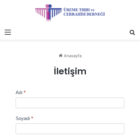
Menü
A
y
...
Anasayfa
İletişim
İletişim
Adı
*
Soyadı
*