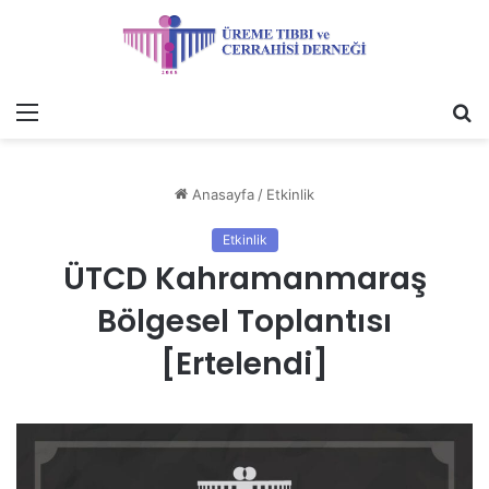
Menü
A
y
...
Anasayfa
/
Etkinlik
Etkinlik
ÜTCD Kahramanmaraş
Bölgesel Toplantısı
[Ertelendi]