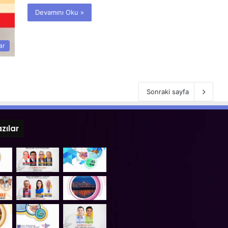
Devamını Oku »
ar
Sonraki sayfa
zılar