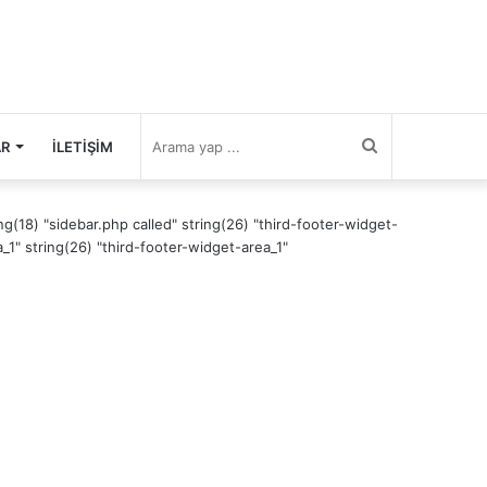
Arama
AR
İLETIŞIM
yap
ing(18) "sidebar.php called" string(26) "third-footer-widget-
a_1" string(26) "third-footer-widget-area_1"
...