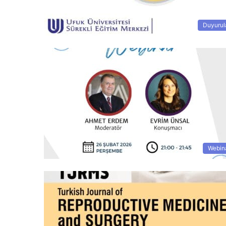
Duyurul
Webin