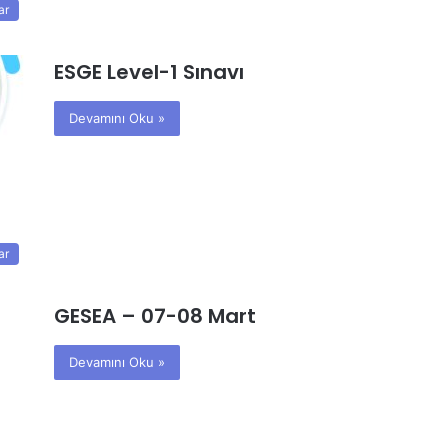
ar
ESGE Level-1 Sınavı
Devamını Oku »
ar
GESEA – 07-08 Mart
Devamını Oku »