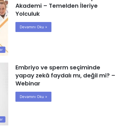
Akademi – Temelden İleriye
Yolculuk
Devamını Oku »
ar
Embriyo ve sperm seçiminde
yapay zekâ faydalı mı, değil mi? –
Webinar
Devamını Oku »
ar