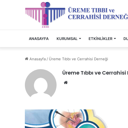
ANASAYFA
KURUMSAL
ETKINLIKLER
D
Anasayfa
/
Üreme Tıbbı ve Cerrahisi Derneği
Üreme Tıbbı ve Cerrahisi
Web
sitesi