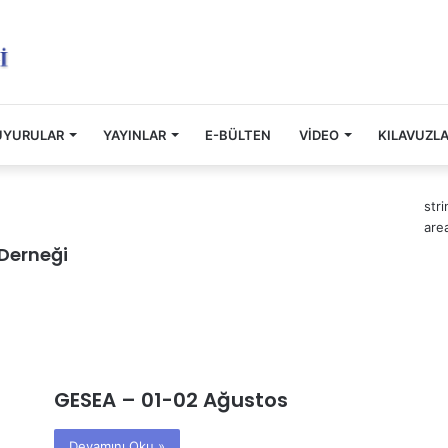
UYURULAR
YAYINLAR
E-BÜLTEN
VİDEO
KILAVUZL
str
are
 Derneği
GESEA – 01-02 Ağustos
Devamını Oku »