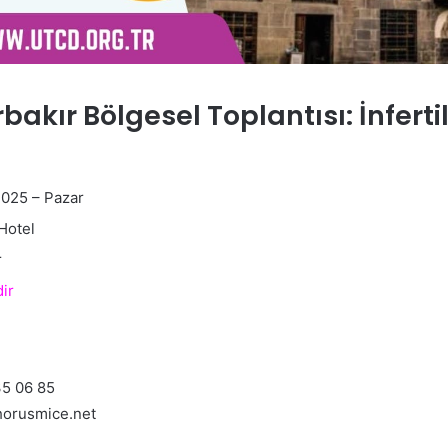
akır Bölgesel Toplantısı: İnfertil
2025 – Pazar
Hotel
r
dir
35 06 85
orusmice.net