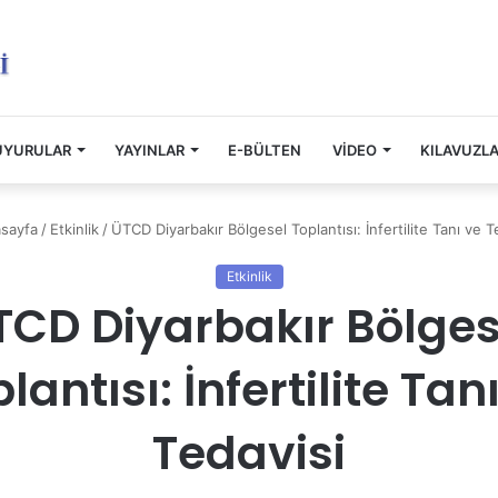
UYURULAR
YAYINLAR
E-BÜLTEN
VİDEO
KILAVUZL
sayfa
/
Etkinlik
/
ÜTCD Diyarbakır Bölgesel Toplantısı: İnfertilite Tanı ve T
Etkinlik
TCD Diyarbakır Bölges
lantısı: İnfertilite Tan
Tedavisi