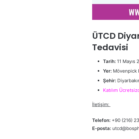
ÜTCD Diyarb
Tedavisi
Tarih:
11 Mayıs 
Yer:
Mövenpick 
Şehir:
Diyarbakı
Katılım Ücretsiz
İletişim:
Telefon:
+90 (216) 2
E-posta:
utcd@bosph