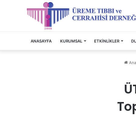
ANASAYFA
KURUMSAL
ETKINLIKLER
D
Ana
Ü
Top