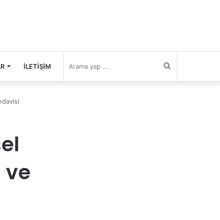
Arama
AR
İLETIŞIM
yap
edavisi
...
el
ı ve