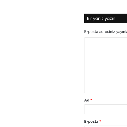
Bir yanıt yazın
E-posta adresiniz yayın
Y
o
r
u
m
*
Ad
*
E-posta
*