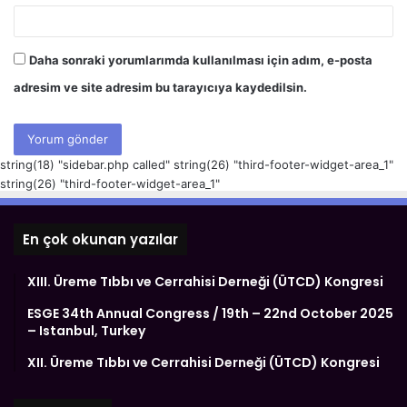
Daha sonraki yorumlarımda kullanılması için adım, e-posta
adresim ve site adresim bu tarayıcıya kaydedilsin.
string(18) "sidebar.php called" string(26) "third-footer-widget-area_1"
string(26) "third-footer-widget-area_1"
En çok okunan yazılar
XIII. Üreme Tıbbı ve Cerrahisi Derneği (ÜTCD) Kongresi
ESGE 34th Annual Congress / 19th – 22nd October 2025
– Istanbul, Turkey
XII. Üreme Tıbbı ve Cerrahisi Derneği (ÜTCD) Kongresi