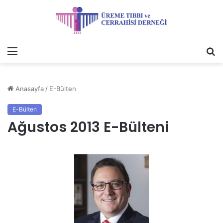
Menü
A
y
...
Anasayfa
/
E-Bülten
E-Bülten
Ağustos 2013 E-Bülteni