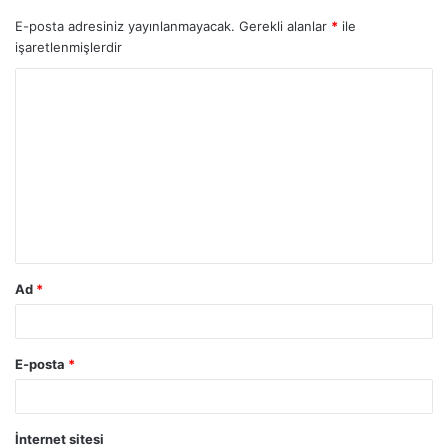
E-posta adresiniz yayınlanmayacak.
Gerekli alanlar
*
ile
işaretlenmişlerdir
Y
o
r
u
m
*
Ad
*
E-posta
*
İnternet sitesi