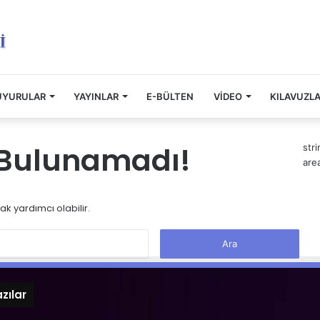
UYURULAR
YAYINLAR
E-BÜLTEN
VİDEO
KILAVUZL
k Bulunamadı!
str
are
k yardımcı olabilir.
Arama:
zılar