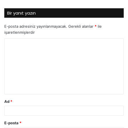
Bir yanıt yazın
E-posta adresiniz yayınlanmayacak.
Gerekli alanlar
*
ile
işaretlenmişlerdir
Y
o
r
u
m
*
Ad
*
E-posta
*