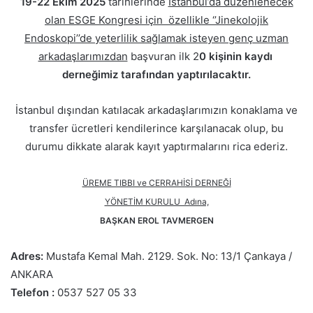
19-22 Ekim 2025
tarihlerinde
İstanbul’da düzenlenecek
olan ESGE Kongresi için özellikle ‘’Jinekolojik
Endoskopi’’de yeterlilik sağlamak isteyen genç uzman
arkadaşlarımızdan
başvuran ilk 2
0 kişinin kaydı
derneğimiz tarafından yaptırılacaktır.
İstanbul dışından katılacak arkadaşlarımızın konaklama ve
transfer ücretleri kendilerince karşılanacak olup, bu
durumu dikkate alarak kayıt yaptırmalarını rica ederiz.
ÜREME TIBBI ve CERRAHİSİ DERNEĞİ
YÖNETİM KURULU Adına,
BAŞKAN EROL TAVMERGEN
Adres:
Mustafa Kemal Mah. 2129. Sok. No: 13/1 Çankaya /
ANKARA
Telefon :
0537 527 05 33