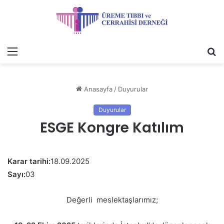
Menü
A
y
...
Anasayfa
/
Duyurular
Duyurular
ESGE Kongre Katılım
Karar tarihi:
18.09.2025
Sayı:
03
Değerli meslektaşlarımız;