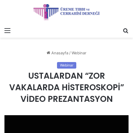
Menü
A
y
...
Anasayfa
/
Webinar
Webinar
USTALARDAN “ZOR
VAKALARDA HİSTEROSKOPİ”
VİDEO PREZANTASYON