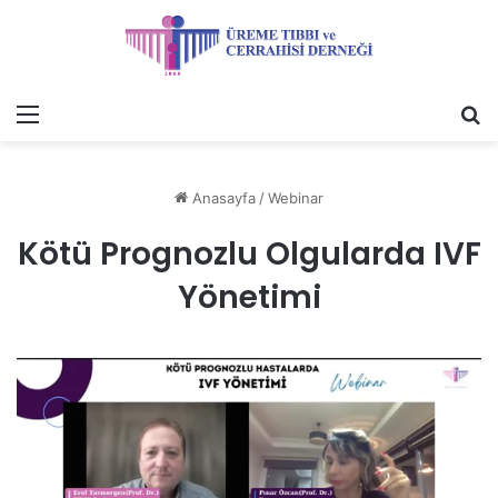
Menü
A
y
...
Anasayfa
/
Webinar
Kötü Prognozlu Olgularda IVF
Yönetimi