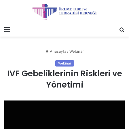
Menü
A
y
...
Anasayfa
/
Webinar
Webinar
IVF Gebeliklerinin Riskleri ve
Yönetimi