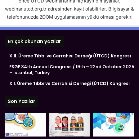
önce UTCD webinarlarına hiç kayıt olmayanlar,
webinar.utcd.org.tr adresinden kayıt olabilirler. Bilgisayar &
telefonunuzda ZOOM uygulamasının yüklü olması gerekir.
En çok okunan yazılar
XIII. Üreme Tıbbı ve Cerrahisi Derneği (ÜTCD) Kongresi
ESGE 34th Annual Congress / 19th – 22nd October 2025
– Istanbul, Turkey
XII. Üreme Tıbbı ve Cerrahisi Derneği (ÜTCD) Kongresi
Son Yazılar