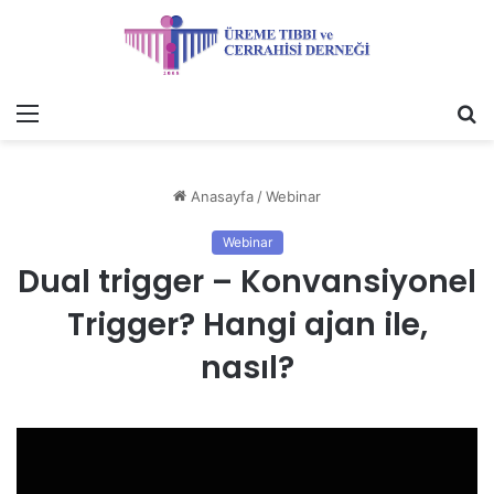
Menü
A
y
...
Anasayfa
/
Webinar
Webinar
Dual trigger – Konvansiyonel
Trigger? Hangi ajan ile,
nasıl?