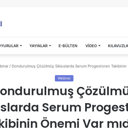
UYURULAR
YAYINLAR
E-BÜLTEN
VİDEO
KILAVUZL
binar
/
Dondurulmuş Çözülmüş Sikluslarda Serum Progestoren Takibinin 
Webinar
ondurulmuş Çözülm
uslarda Serum Proges
kibinin Önemi Var mıd