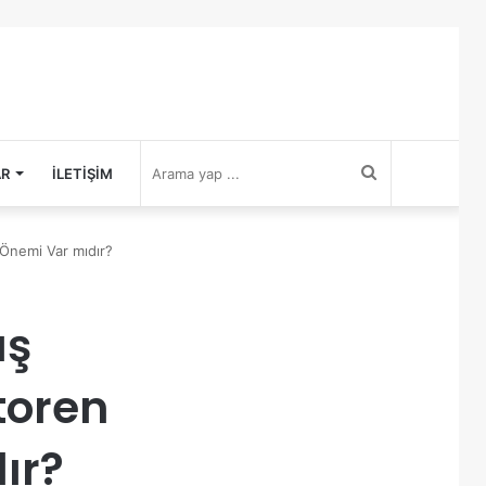
Arama
AR
İLETIŞIM
yap
Önemi Var mıdır?
...
üş
toren
ır?