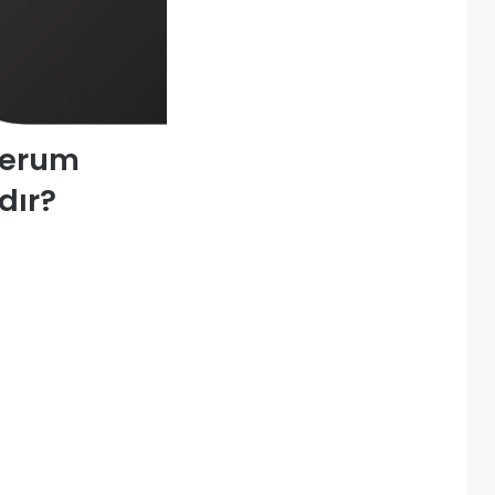
Serum
dır?