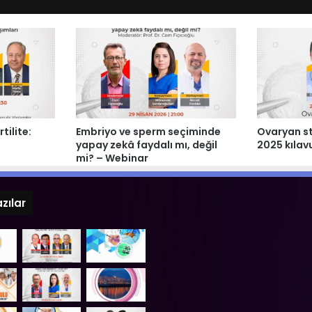
tilite:
Embriyo ve sperm seçiminde
Ovaryan s
yapay zekâ faydalı mı, değil
2025 kılav
mi? – Webinar
zılar