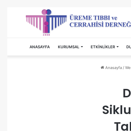
ANASAYFA
KURUMSAL
ETKINLIKLER
D
Anasayfa
/
We
D
Sikl
Ta