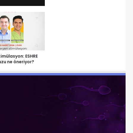
timülasyon: ESHRE
uzu ne öneriyor?