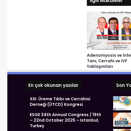
İlgili Makaleler
Adenomyosis ve İnfer
Tanı, Cerrahi ve IVF
Yaklaşımları
En çok okunan yazılar
Son Ya
XIII. Üreme Tıbbı ve Cerrahisi
Derneği (ÜTCD) Kongresi
ESGE 34th Annual Congress / 19th
– 22nd October 2025 – Istanbul,
Turkey