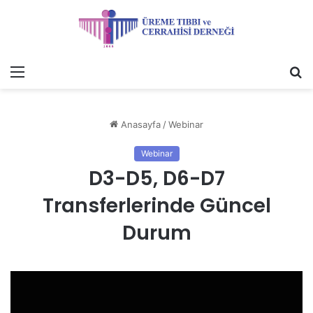
Menü
A
y
...
Anasayfa
/
Webinar
Webinar
D3-D5, D6-D7
Transferlerinde Güncel
Durum