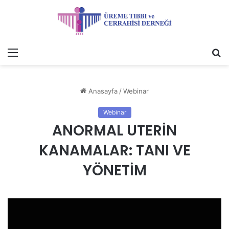
Menü
A
y
...
Anasayfa
/
Webinar
Webinar
ANORMAL UTERİN
KANAMALAR: TANI VE
YÖNETİM