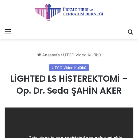
Menü
A
y
...
Anasayfa
/
UTCD Video Kulübü
UTCD Video Kulübü
LİGHTED LS HİSTEREKTOMİ –
Op. Dr. Seda ŞAHİN AKER