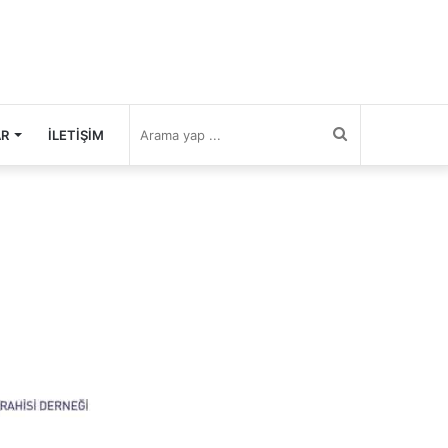
Arama
AR
İLETIŞIM
yap
...