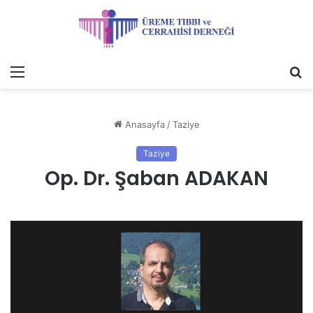
Menü
A
y
...
Anasayfa
/
Taziye
Taziye
Op. Dr. Şaban ADAKAN