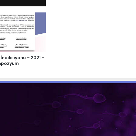
İndiksiyonu – 2021 –
empozyum