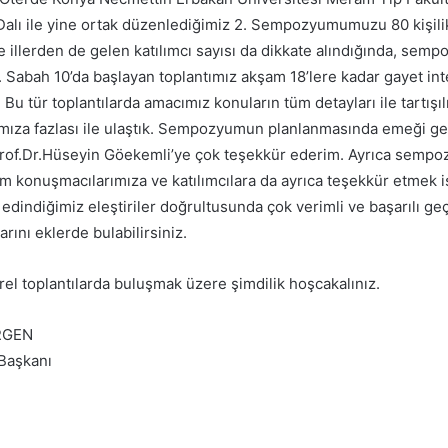
lı ile yine ortak düzenlediğimiz 2. Sempozyumumuzu 80 kişilik 
e illerden de gelen katılımcı sayısı da dikkate alındığında, semp
ı. Sabah 10’da başlayan toplantımız akşam 18’lere kadar gayet in
 Bu tür toplantılarda amacımız konuların tüm detayları ile tartışı
za fazlası ile ulaştık. Sempozyumun planlanmasında emeği g
rof.Dr.Hüseyin Göekemli’ye çok teşekkür ederim. Ayrıca sempo
tüm konuşmacılarımıza ve katılımcılara da ayrıca teşekkür etmek i
dindiğimiz eleştiriler doğrultusunda çok verimli ve başarılı geçt
ını eklerde bulabilirsiniz.
el toplantılarda buluşmak üzere şimdilik hoşcakalınız.
ERGEN
Başkanı