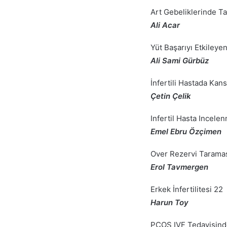
Art Gebeliklerinde T
Ali Acar
Yüt Başarıyı Etkileye
Ali Sami Gürbüz
İnfertili Hastada Kans
Çetin Çelik
Infertil Hasta Incele
Emel Ebru Özçimen
Over Rezervi Taramas
Erol Tavmergen
Erkek İnfertilitesi 22
Harun Toy
PCOS IVF Tedavisinde