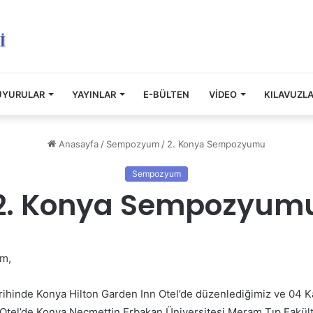
UYURULAR
YAYINLAR
E-BÜLTEN
VİDEO
KILAVUZL
Anasayfa
/
Sempozyum
/
2. Konya Sempozyumu
Sempozyum
2. Konya Sempozyum
ım,
tarihinde Konya Hilton Garden Inn Otel’de düzenlediğimiz ve 04 
el’de Konya Necmettin Erbakan Üniversitesi Meram Tıp Fakülte