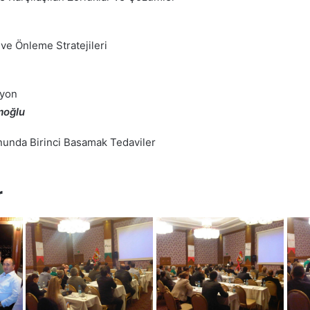
ve Önleme Stratejileri
syon
moğlu
unda Birinci Basamak Tedaviler
r