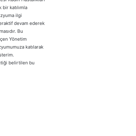
bir katılımla
ozyuma ilgi
teraktif devam ederek
lmasıdır. Bu
eçen Yönetim
zyumumuza katılarak
sterim.
iği belirtilen bu