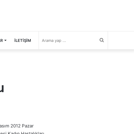
Arama
AR
İLETIŞIM
yap
...
u
Kasım 2012 Pazar
si Kadın Hastalıkları