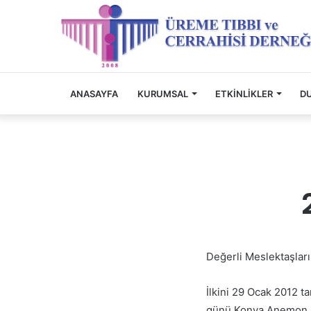
ANASAYFA
KURUMSAL
ETKINLIKLER
D
Değerli Meslektaşlar
İlkini 29 Ocak 2012 
günü Konya Anemon Ot