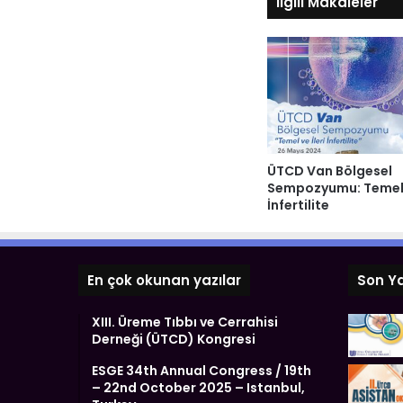
İlgili Makaleler
ÜTCD Van Bölgesel
Sempozyumu: Temel v
İnfertilite
En çok okunan yazılar
Son Ya
XIII. Üreme Tıbbı ve Cerrahisi
Derneği (ÜTCD) Kongresi
ESGE 34th Annual Congress / 19th
– 22nd October 2025 – Istanbul,