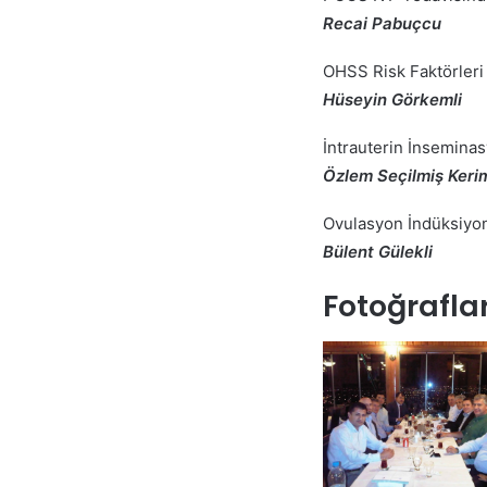
Recai Pabuçcu
OHSS Risk Faktörleri 
Hüseyin Görkemli
İntrauterin İnsemina
Özlem Seçilmiş Keri
Ovulasyon İndüksiyon
Bülent Gülekli
Fotoğrafla