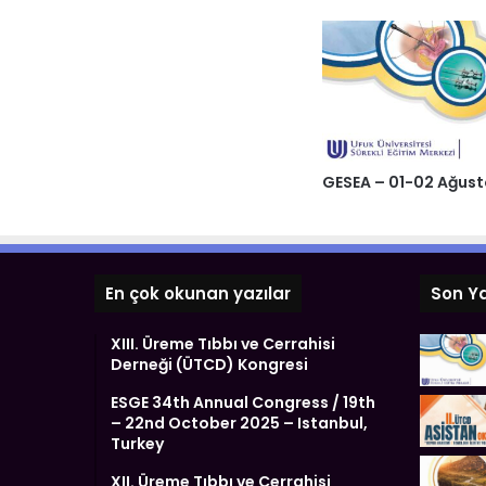
GESEA – 01-02 Ağus
En çok okunan yazılar
Son Ya
XIII. Üreme Tıbbı ve Cerrahisi
Derneği (ÜTCD) Kongresi
ESGE 34th Annual Congress / 19th
– 22nd October 2025 – Istanbul,
Turkey
XII. Üreme Tıbbı ve Cerrahisi