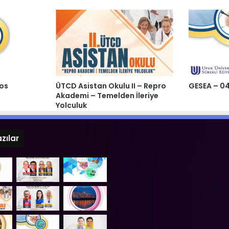
tos
ÜTCD Asistan Okulu II – Repro
GESEA – 0
Akademi – Temelden İleriye
Yolculuk
zılar