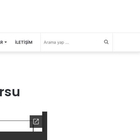
Arama
AR
İLETIŞIM
yap
...
rsu