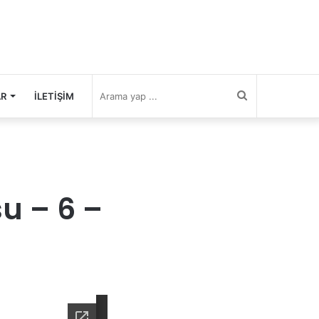
Arama
AR
İLETIŞIM
yap
...
su – 6 –