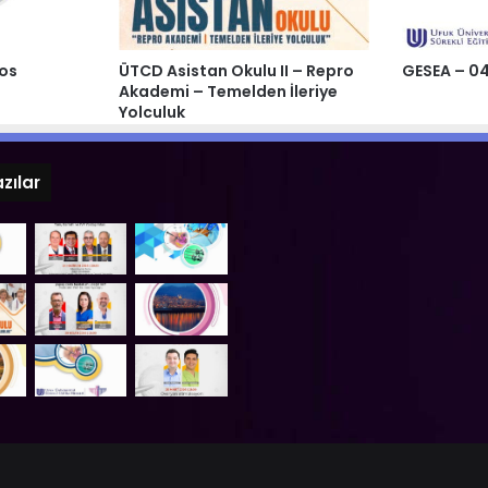
tos
ÜTCD Asistan Okulu II – Repro
GESEA – 0
Akademi – Temelden İleriye
Yolculuk
zılar