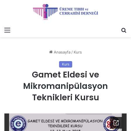
Menü
A
y
...
Anasayfa
/
Kurs
Kurs
Gamet Eldesi ve
Mikromanipülasyon
Teknikleri Kursu