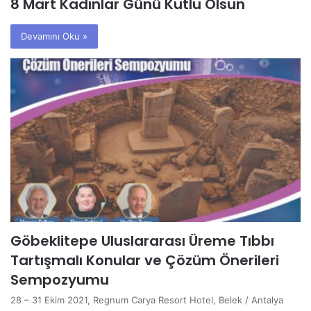
8 Mart Kadınlar Günü Kutlu Olsun
Devamını Oku »
Göbeklitepe Uluslararası Üreme Tıbbı
Tartışmalı Konular ve Çözüm Önerileri
Sempozyumu
28 – 31 Ekim 2021, Regnum Carya Resort Hotel, Belek / Antalya