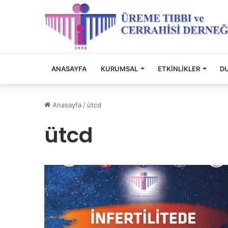
ANASAYFA
KURUMSAL
ETKINLIKLER
D
Anasayfa
/
ütcd
ütcd