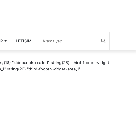
Arama
AR
İLETIŞIM
yap
ing(18) "sidebar.php called" string(26) "third-footer-widget-
a_1" string(26) "third-footer-widget-area_1"
...