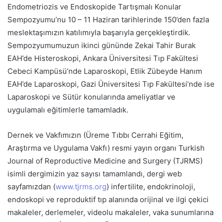
Endometriozis ve Endoskopide Tartışmalı Konular
Sempozyumu’nu 10 – 11 Haziran tarihlerinde 150’den fazla
meslektaşımızın katılımıyla başarıyla gerçekleştirdik.
Sempozyumumuzun ikinci gününde Zekai Tahir Burak
EAH’de Histeroskopi, Ankara Üniversitesi Tıp Fakültesi
Cebeci Kampüsü’nde Laparoskopi, Etlik Zübeyde Hanım
EAH’de Laparoskopi, Gazi Üniversitesi Tıp Fakültesi’nde ise
Laparoskopi ve Sütür konularında ameliyatlar ve
uygulamalı eğitimlerle tamamladık.
Dernek ve Vakfımızın (Üreme Tıbbı Cerrahi Eğitim,
Araştırma ve Uygulama Vakfı) resmi yayın organı Turkish
Journal of Reproductive Medicine and Surgery (TJRMS)
isimli dergimizin yaz sayısı tamamlandı, dergi web
sayfamızdan (
www.tjrms.org
) infertilite, endokrinoloji,
endoskopi ve reproduktif tıp alanında orijinal ve ilgi çekici
makaleler, derlemeler, videolu makaleler, vaka sunumlarına