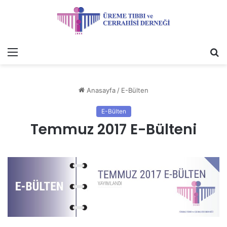
Menü
A
y
...
Anasayfa
/
E-Bülten
E-Bülten
Temmuz 2017 E-Bülteni