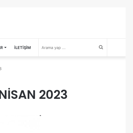
Arama
AR
İLETIŞIM
yap
3
...
 NİSAN 2023