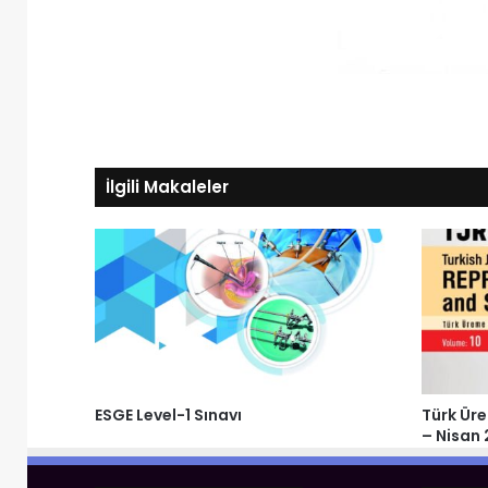
İlgili Makaleler
ESGE Level-1 Sınavı
Türk Üre
– Nisan