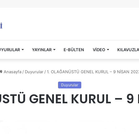
UYURULAR
YAYINLAR
E-BÜLTEN
VİDEO
KILAVUZL
Anasayfa
/
Duyurular
/
1. OLAĞANÜSTÜ GENEL KURUL – 9 NİSAN 202
Duyurular
STÜ GENEL KURUL – 9