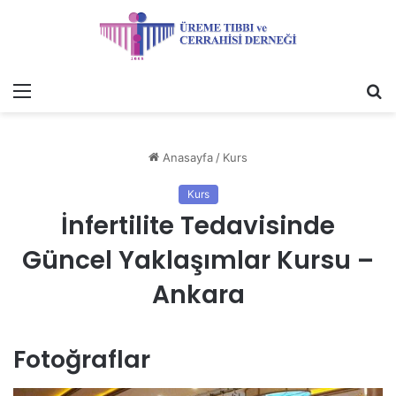
Menü
A
y
...
Anasayfa
/
Kurs
Kurs
İnfertilite Tedavisinde
Güncel Yaklaşımlar Kursu –
Ankara
Fotoğraflar