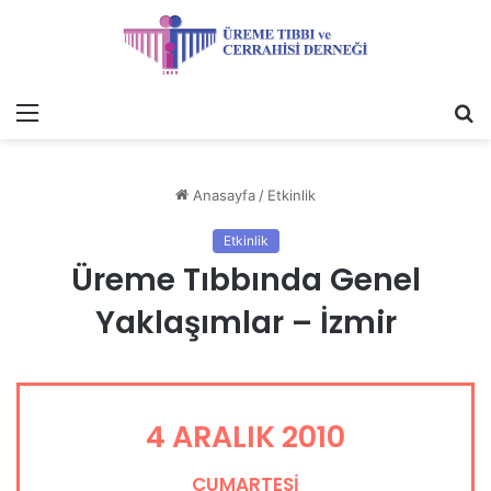
Menü
A
y
...
Anasayfa
/
Etkinlik
Etkinlik
Üreme Tıbbında Genel
Yaklaşımlar – İzmir
4 ARALIK 2010
CUMARTESİ